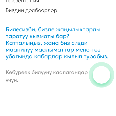
© Biexpo, бардык укуктар корголгон.