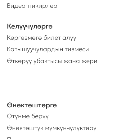
Өтүнмө берүү
Өнөктөштүк мүмкүнчүлүктөрү
Презентация
Биздин долбоорлор
Билесизби, бизде жаңылыктарды
таратуу кызматы бар?
Катталыңыз, жана биз сизди
маанилүү маалыматтар менен өз
убагында кабардар кылып турабыз.
Көбүрөөк билүүнү каалагандар
үчүн.