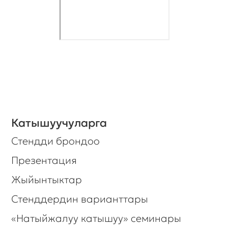
Катышуучуларга
Стендди брондоо
Презентация
Жыйынтыктар
Стенддердин варианттары
«Натыйжалуу катышуу» семинары
Видео-пикирлер
Келүүчүлөргө
Көргөзмөгө билет алуу
Катышуучулардын тизмеси
Өткөрүү убактысы жана жери
Өнөктөштөргө